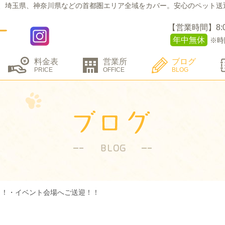
、埼玉県、神奈川県などの
首都圏エリア全域をカバー。
安心のペット送
【営業時間】8:00 
年中無休
※時
料金表
営業所
ブログ
PRICE
OFFICE
BLOG
！！・イベント会場へご送迎！！