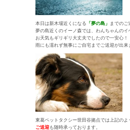
本日は新木場近くになる
「夢の島」
までのご
夢の島近くのイーノ森では、わんちゃんのイ
お天気もギリギリ大丈夫でしたので一安心！
雨にも濡れず無事にご自宅までご送迎が出来
東葛ペットタクシー世田谷拠点では上記のよ
ご送迎
も随時承っております。