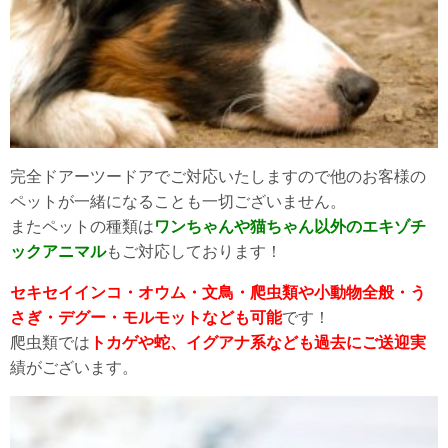
完全ドアーツードアでご対応いたしますので他のお客様の
ペットが一緒になることも一切ございません。
またペットの種類は
ワンちゃんや猫ちゃん以外のエキゾチ
ックアニマル
もご対応しております！
セキセイインコ・オウム・文鳥・爬虫類や小動物全般・う
さぎ・デグー・モルモットなども可能
です！
爬虫類では
トカゲや蛇、イグアナ系なども過去にご送迎実
績がございます。