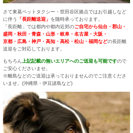
さて東葛ペットタクシー・世田谷区拠点ではお引越しなど
に伴う
「長距離送迎」
を随時承っております。
「長距離」では都内や都内近郊の
ご自宅から仙台・郡山・
盛岡・秋田・青森・山形・岐阜・名古屋・大阪・
京都・広島・神戸・高知・高松・松山・福岡など
の長距離
送迎をご対応しております。
もちろん
上記記載の無いエリアへのご送迎も可能です
ので
ご安心くださいませ。
※離島などのご送迎は承っておりませんのでご注意くださ
いませ。(沖縄県・伊豆諸島など)