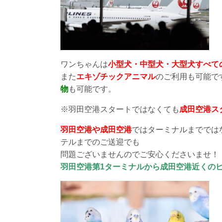
ワンちゃんは
小型犬・中型犬・大型犬すべて
また
エキゾチックアニマル
のご利用も可能で
物
も可能です。
※羽田空港スタートではなくても
成田空港ス
羽田空港や成田空港
ではターミナルまででは
テルまでのご送迎でも
問題ございませんのでご安心くださいませ！
羽田空港第1ターミナルから成田空港近くの