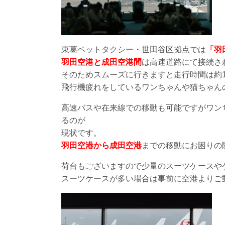
東葛ペットタクシー・世田谷区拠点では
「羽
羽田空港と成田空港間
は高速道路にて接続さ
そのためスムーズに行きますと走行時間は約1
飛行機疲れをしているワンちゃんや猫ちゃん
高速バスや在来線での移動も可能ですがワン
るのが
現状です。
羽田空港から成田空港
までの移動にお困りの
荷台もございますので少量のスーツケースや
スーツケースが多い場合は事前に空港よりご