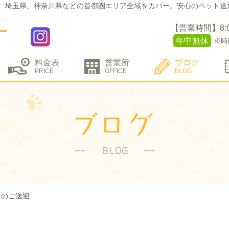
、埼玉県、神奈川県などの
首都圏エリア全域をカバー。
安心のペット送
【営業時間】8:00 
年中無休
※時
料金表
営業所
ブログ
PRICE
OFFICE
BLOG
トのご送迎