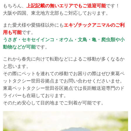
もちろん、
上記記載の無いエリアでもご送迎可能
です！
大阪や四国、東北地方北部もご対応しております。
また愛犬様や愛猫様以外にも
エキゾチックアニマルのご利
用も可能
です。
うさぎ・セキセイインコ・オウム・文鳥・亀・爬虫類や小
動物などが可能
です。
これから春先に向けて転勤などによるご移動が多くなるか
と思います。
その際にペットを連れての移動でお困りの際はぜひ東葛ペ
ットタクシー世田谷拠点までお問い合わせくださいませ。
東葛ペットタクシー世田谷区拠点では長距離送迎専門のド
ライバーも在籍しております。
そのため安心して目的地までご到着が可能です。