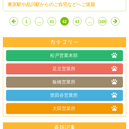
東京駅や品川駅からのご自宅などへご送迎
1
…
41
42
43
…
105
松戸営業本部
足立営業所
板橋営業所
世田谷営業所
大田営業所