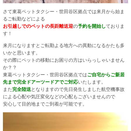
さて東葛ペットタクシー・世田谷区拠点では来月から始ま
るご転勤などによる
お引越しでのペットの長距離送迎
の
予約を開始し
ておりま
す！
来月になりますとご転勤よる地方への異動になるかたも多
いかと思います。
その際にペットの移動にお困りの方はいらっしゃいません
か？？
東葛ペットタクシー・世田谷区拠点では
ご自宅からご新居
先まで完全ドアーツードアでご対応
いたします。
また
完全陸送
となりますので先日発生しました航空機事故
による心配や気圧変化などの心配もございませんので
安心して目的地までご到着が可能です。