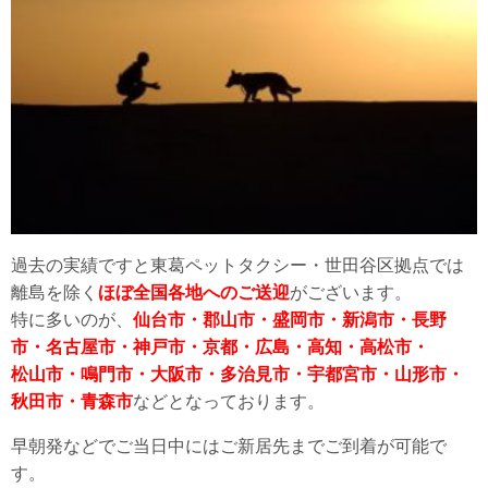
過去の実績ですと東葛ペットタクシー・世田谷区拠点では
離島を除く
ほぼ全国各地へのご送迎
がございます。
特に多いのが、
仙台市・郡山市・盛岡市・新潟市・長野
市・名古屋市・神戸市・京都・広島・高知・高松市・
松山市・鳴門市・大阪市・多治見市・宇都宮市・山形市・
秋田市・青森市
などとなっております。
早朝発などでご当日中にはご新居先までご到着が可能で
す。