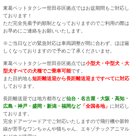
東葛ペットタクシー世田谷区拠点ではお盆期間もご対応し
ております！
ただ完全先着予約順制となっておりますのでご利用の際は
お早めにご連絡をお願いいたします。
※ご当日などの緊急対応は車両調整が間に合わず、ほぼ厳
しくなっておりますので予めご了承くださいませ。
東葛ペットタクシー世田谷区拠点では
小型犬・中型犬・大
型犬すべての犬種でご乗車可能
です。
また目的地も
短距離送迎から長距離送迎まですべてに対応
しております。
長距離送迎では地方都市など
仙台・名古屋・大阪・高知・
広島・神戸・盛岡・新潟・福岡など
「全国各地」
に対応し
ております。
完全ドアーツードアでご対応いたしますので飛行機や新幹
線が苦手なワンちゃんや猫ちゃん、エキゾチックアニマル