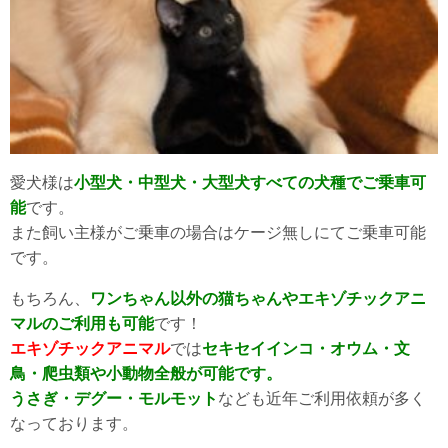
愛犬様は
小型犬・中型犬・大型犬すべての犬種でご乗車可
能
です。
また飼い主様がご乗車の場合はケージ無しにてご乗車可能
です。
もちろん、
ワンちゃん以外の猫ちゃんやエキゾチックアニ
マルのご利用も可能
です！
エキゾチックアニマル
では
セキセイインコ・オウム・文
鳥・爬虫類や小動物全般が可能です。
うさぎ・デグー・モルモット
なども近年ご利用依頼が多く
なっております。