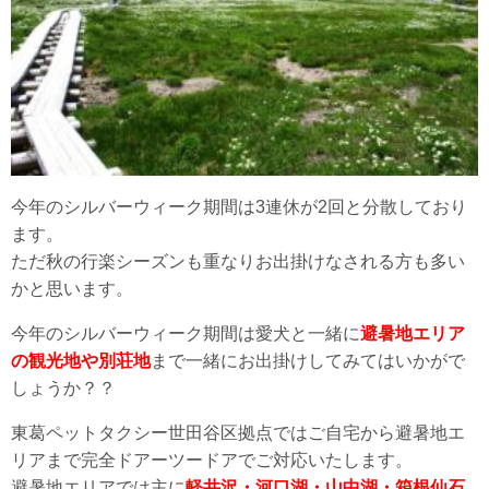
今年のシルバーウィーク期間は3連休が2回と分散しており
ます。
ただ秋の行楽シーズンも重なりお出掛けなされる方も多い
かと思います。
今年のシルバーウィーク期間は愛犬と一緒に
避暑地エリア
の観光地や別荘地
まで一緒にお出掛けしてみてはいかがで
しょうか？？
東葛ペットタクシー世田谷区拠点ではご自宅から避暑地エ
リアまで完全ドアーツードアでご対応いたします。
避暑地エリアでは主に
軽井沢・河口湖・山中湖・箱根仙石