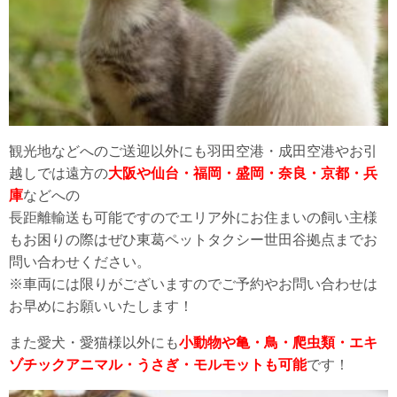
観光地などへのご送迎以外にも羽田空港・成田空港やお引
越しでは遠方の
大阪や仙台・福岡・盛岡・奈良・京都・兵
庫
などへの
長距離輸送も可能ですのでエリア外にお住まいの飼い主様
もお困りの際はぜひ東葛ペットタクシー世田谷拠点までお
問い合わせください。
※車両には限りがございますのでご予約やお問い合わせは
お早めにお願いいたします！
また愛犬・愛猫様以外にも
小動物や亀・鳥・爬虫類・エキ
ゾチックアニマル・うさぎ・モルモットも可能
です！