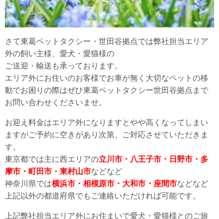
さて東葛ペットタクシー・世田谷拠点では弊社担当エリア
外の飼い主様、愛犬・愛猫様の
ご送迎・輸送も承っております。
エリア外にお住いのお客様でお車が無く大切なペットの移
動でお困りの際はぜひ東葛ペットタクシー世田谷拠点まで
お問い合わせくださいませ。
お迎え料金はエリア外になりますとやや高くなってしまい
ますがご予約に空きがあり次第、ご対応させていただきま
す。
東京都では主に西エリアの
立川市・八王子市・日野市・多
摩市・町田市・東村山市
などなど
神奈川県では
横浜市・相模原市・大和市・座間市
などなど
上記以外の都道府県でもご連絡いただければ可能です。
上記弊社担当エリア外にお住まいで愛犬・愛猫様とのご旅