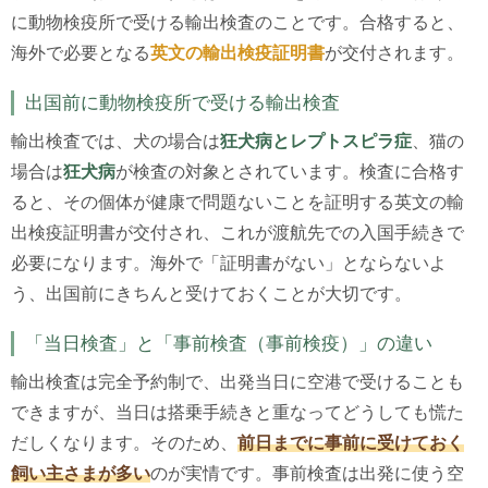
に動物検疫所で受ける輸出検査のことです。合格すると、
海外で必要となる
英文の輸出検疫証明書
が交付されます。
出国前に動物検疫所で受ける輸出検査
輸出検査では、犬の場合は
狂犬病とレプトスピラ症
、猫の
場合は
狂犬病
が検査の対象とされています。検査に合格す
ると、その個体が健康で問題ないことを証明する英文の輸
出検疫証明書が交付され、これが渡航先での入国手続きで
必要になります。海外で「証明書がない」とならないよ
う、出国前にきちんと受けておくことが大切です。
「当日検査」と「事前検査（事前検疫）」の違い
輸出検査は完全予約制で、出発当日に空港で受けることも
できますが、当日は搭乗手続きと重なってどうしても慌た
だしくなります。そのため、
前日までに事前に受けておく
飼い主さまが多い
のが実情です。事前検査は出発に使う空