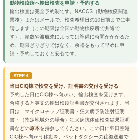
動物検疫所へ輸出検査を申請・予約する
輸出検査は完全予約制です。NACCS（動物検疫関連
業務）またはメールで、検査希望日の10日前までに申
請します（この期限は全国の動物検疫所で共通で
す）。頭数や渡航先によっては準備に時間がかかるた
め、期限ぎりぎりではなく、余裕をもって早めに申
請・予約しておくと安心です。
STEP 4
当日CIQ棟で検査を受け、証明書の交付を受ける
予約した日にCIQ棟へ向かい、輸出検査を受けます。
合格すると英文の輸出検疫証明書が交付されます。当
日は、マイクロチップ証明書・狂犬病予防注射証明
書・（指定地域外の場合）狂犬病抗体価検査結果証明
書などの
原本
を持参してください。この日に羽田空港
CIQ棟へ向かう移動を、ペットタクシーの往復送迎で