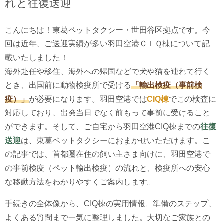
れと往復送迎
こんにちは！東葛ペットタクシー・世田谷区拠点です。今
回は近年、ご送迎実績が多い羽田空港ＣＩＱ棟について記
載いたしました！
海外赴任や移住、海外への帰国などで犬や猫を連れて行く
とき、出国前に動物検疫所で受ける
「輸出検疫（事前検
疫）」
が必要になります。羽田空港では
CIQ棟
でこの検査に
対応しており、出発当日でなく前もって事前に受けること
ができます。そして、ご自宅から羽田空港CIQ棟までの
往復
送迎
は、東葛ペットタクシーにおまかせいただけます。こ
の記事では、首都圏在住の飼い主さま向けに、羽田空港で
の事前検疫（ペット輸出検疫）の流れと、検疫所への安心
な移動方法をわかりやすくご案内します。
手続きの全体像から、CIQ棟の実用情報、準備のステップ、
よくある質問まで一気に整理しました。大切なご家族との