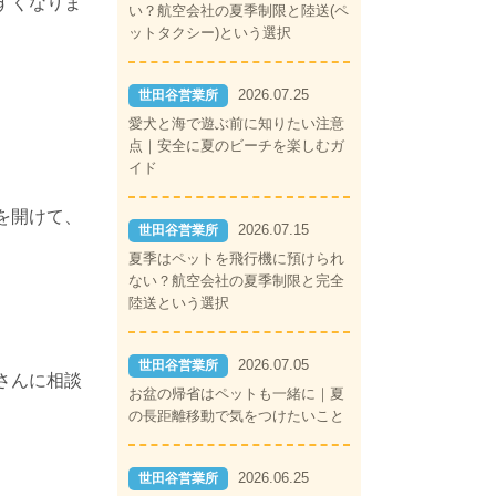
すくなりま
い？航空会社の夏季制限と陸送(ペ
ットタクシー)という選択
2026.07.25
世田谷営業所
愛犬と海で遊ぶ前に知りたい注意
点｜安全に夏のビーチを楽しむガ
イド
を開けて、
2026.07.15
世田谷営業所
夏季はペットを飛行機に預けられ
ない？航空会社の夏季制限と完全
陸送という選択
2026.07.05
世田谷営業所
さんに相談
お盆の帰省はペットも一緒に｜夏
の長距離移動で気をつけたいこと
2026.06.25
世田谷営業所