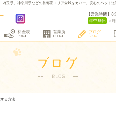
、埼玉県、神奈川県などの
首都圏エリア全域をカバー。
安心のペット送
【営業時間】8:00 
年中無休
※時
料金表
営業所
ブログ
PRICE
OFFICE
BLOG
減する方法