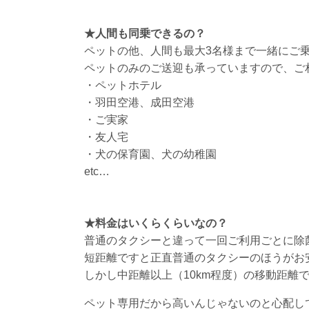
★人間も同乗できるの？
ペットの他、人間も最大3名様まで一緒にご
ペットのみのご送迎も承っていますので、ご
・ペットホテル
・羽田空港、成田空港
・ご実家
・友人宅
・犬の保育園、犬の幼稚園
etc…
★料金はいくらくらいなの？
普通のタクシーと違って一回ご利用ごとに除
短距離ですと正直普通のタクシーのほうがお
しかし中距離以上（10km程度）の移動距離
ペット専用だから高いんじゃないのと心配し