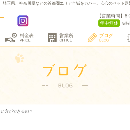
、埼玉県、神奈川県などの
首都圏エリア全域をカバー。
安心のペット送
【営業時間】8:00 
年中無休
※時
料金表
営業所
ブログ
PRICE
OFFICE
BLOG
使い方ができるの？