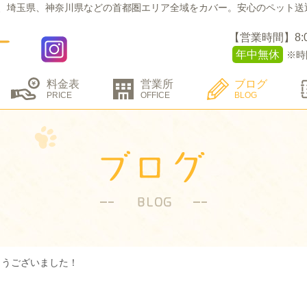
、埼玉県、神奈川県などの
首都圏エリア全域をカバー。
安心のペット送
【営業時間】8:00 
年中無休
※時
料金表
営業所
ブログ
PRICE
OFFICE
BLOG
とうございました！