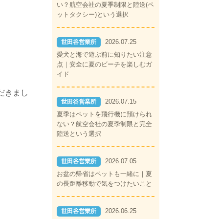
い？航空会社の夏季制限と陸送(ペ
ットタクシー)という選択
2026.07.25
世田谷営業所
愛犬と海で遊ぶ前に知りたい注意
点｜安全に夏のビーチを楽しむガ
イド
だきまし
2026.07.15
世田谷営業所
夏季はペットを飛行機に預けられ
ない？航空会社の夏季制限と完全
陸送という選択
2026.07.05
世田谷営業所
お盆の帰省はペットも一緒に｜夏
の長距離移動で気をつけたいこと
2026.06.25
世田谷営業所