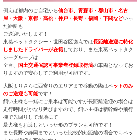
例えば都内のご自宅から
仙台市、青森市・郡山市・名古
屋・大阪・京都・高松・神戸・長野・福岡・下関など
いっ
た距離も
ご送迎いたします！
東葛ペットタクシー・世田谷区拠点では
長距離送迎に特化
しましたドライバーが在籍
しており、また東葛ペットタク
シーグループは
全台、
国土交通省認可事業者登録取得済
の車両となってお
りますので安心してご利用が可能です。
大阪よりさらに西寄りのエリアまで移動の際はペ
ットのみ
のご送迎も可能
です！
飼い主様も一緒にご乗車は可能ですが長距離送迎の場合は
走行時間がかなり延びますので、飼い主様は新幹線や飛行
機で先回りして現地にて
愛犬様をお渡しといった形のプランも可能です！
また長野や静岡までといった比較的短距離の場合でもペッ