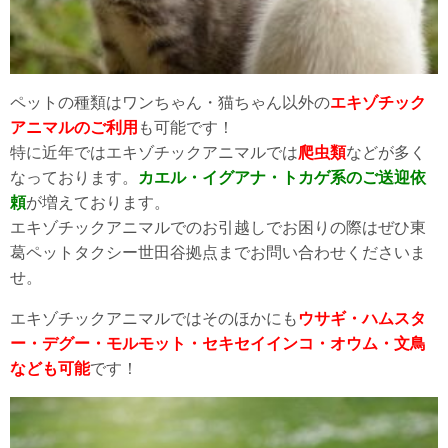
ペットの種類はワンちゃん・猫ちゃん以外の
エキゾチック
アニマルのご利用
も可能です！
特に近年ではエキゾチックアニマルでは
爬虫類
などが多く
なっております。
カエル・イグアナ・トカゲ系のご送迎依
頼
が増えております。
エキゾチックアニマルでのお引越しでお困りの際はぜひ東
葛ペットタクシー世田谷拠点までお問い合わせくださいま
せ。
エキゾチックアニマルではそのほかにも
ウサギ・ハムスタ
ー・デグー・モルモット・セキセイインコ・オウム・文鳥
なども可能
です！