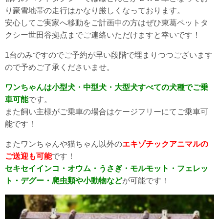
り豪雪地帯の走行はかなり厳しくなっております。
安心してご実家へ移動をご計画中の方はぜひ東葛ペットタ
クシー世田谷拠点までご連絡いただけますと幸いです！
1台のみですのでご予約が早い段階で埋まりつつございます
ので予めご了承くださいませ。
ワンちゃんは小型犬・中型犬・大型犬すべての犬種でご乗
車可能
です。
また飼い主様がご乗車の場合はケージフリーにてご乗車可
能です！
またワンちゃんや猫ちゃん以外の
エキゾチックアニマルの
ご送迎も可能
です！
セキセイインコ・オウム・うさぎ・モルモット・フェレッ
ト・デグー・爬虫類や小動物など
が可能です！