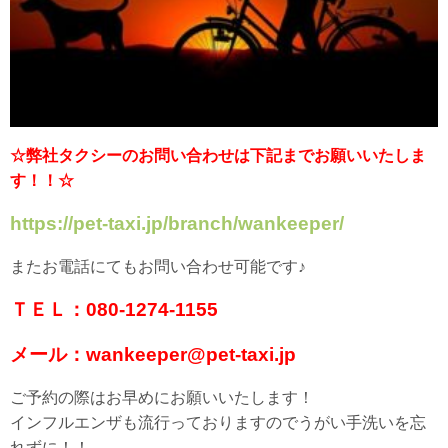
☆弊社タクシーのお問い合わせは下記までお願いいたしま
す！！☆
https://pet-taxi.jp/branch/wankeeper/
またお電話にてもお問い合わせ可能です♪
ＴＥＬ：080-1274-1155
メール：wankeeper@pet-taxi.jp
ご予約の際はお早めにお願いいたします！
インフルエンザも流行っておりますのでうがい手洗いを忘
れずに！！