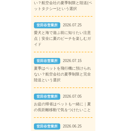
い？航空会社の夏季制限と陸送(ペ
ットタクシー)という選択
2026.07.25
世田谷営業所
愛犬と海で遊ぶ前に知りたい注意
点｜安全に夏のビーチを楽しむガ
イド
2026.07.15
世田谷営業所
夏季はペットを飛行機に預けられ
ない？航空会社の夏季制限と完全
陸送という選択
2026.07.05
世田谷営業所
お盆の帰省はペットも一緒に｜夏
の長距離移動で気をつけたいこと
。
2026.06.25
世田谷営業所