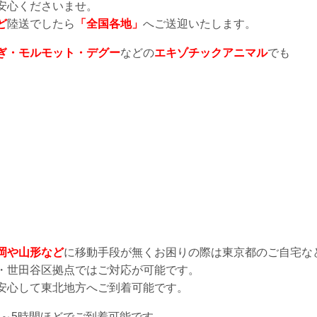
安心くださいませ。
ど
陸送でしたら
「全国各地」
へご送迎いたします。
ぎ・モルモット・デグー
などの
エキゾチックアニマル
でも
岡や山形など
に移動手段が無くお困りの際は東京都のご自宅な
・世田谷区拠点ではご対応が可能です。
安心して東北地方へご到着可能です。
間～5時間ほどでご到着可能です。