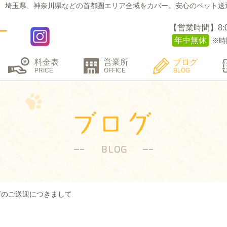
、埼玉県、神奈川県などの
首都圏エリア全域をカバー。
安心のペット送
【営業時間】8:00 
年中無休
※時
料金表
営業所
ブログ
PRICE
OFFICE
BLOG
どのご送迎につきまして