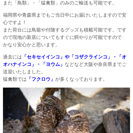
また「鳥類」・「猛禽類」のみのご輸送も可能です。
福岡県や青森県までもご当日中にお届けいたしますので安
心ですよ！
また荷台には鳥籠や付随するグッズも積載可能です。です
ので現地の新居についてもすぐに餌やりが可能ですので
かなり安心かと思います。
過去には
「セキセイインコ」や「コザクラインコ」・「オ
オハナインコ」・「ヨウム」
などなど大阪や奈良県までご
送迎いたしました。
猛禽類では
「フクロウ」
が多くなっております。