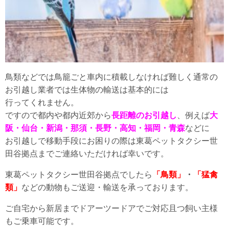
鳥類などでは鳥籠ごと車内に積載しなければ難しく通常の
お引越し業者では生体物の輸送は基本的には
行ってくれません。
ですので都内や都内近郊から
長距離のお引越し
、例えば
大
阪・仙台・新潟・那須・長野・高知・福岡・青森
などに
お引越しで移動手段にお困りの際は東葛ペットタクシー世
田谷拠点までご連絡いただければ幸いです。
東葛ペットタクシー世田谷拠点でしたら
「鳥類」
・
「猛禽
類」
などの動物もご送迎・輸送を承っております。
ご自宅から新居までドアーツードアでご対応且つ飼い主様
もご乗車可能です。