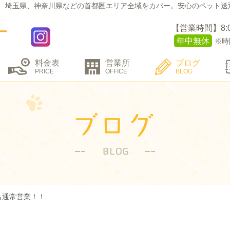
、埼玉県、神奈川県などの
首都圏エリア全域をカバー。
安心のペット送
【営業時間】8:00 
年中無休
※時
料金表
営業所
ブログ
PRICE
OFFICE
BLOG
も通常営業！！