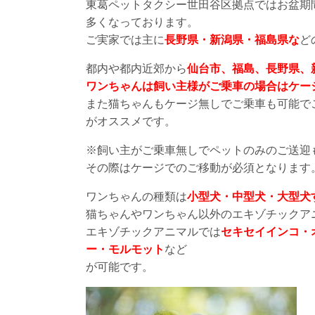
東葛ペットタクシー世田谷区拠点ではお盆期
多くなっております。
ご実家では主に
長野県・新潟県・福島県な
ど
都内や都内近郊から
仙台市、福島、長野県、
ワンちゃんは飼い主様がご乗車の場合はケー
また猫ちゃんもケージ無しでご乗車も可能で
がオススメです。
※飼い主がご乗車無しでペットのみのご送迎
その際はケージでのご移動が必須となります
ワンちゃんの種類は
小型犬・中型犬・大型犬
猫ちゃんやワンちゃん以外のエキゾチックア
エキゾチックアニマルでは
セキセイインコ・
ー・モルモット
など
が可能です。