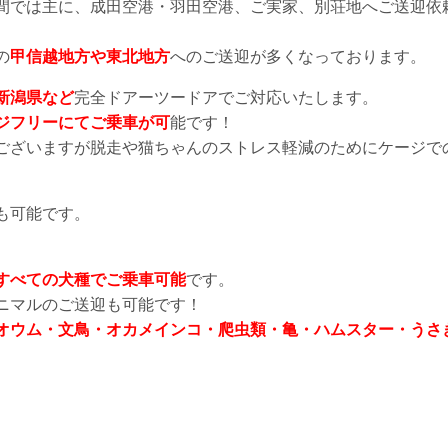
間では主に、成田空港・羽田空港、ご実家、別荘地へご送迎依
の
甲信越地方や東北地方
へのご送迎が多くなっております。
新潟県など
完全ドアーツードアでご対応いたします。
ジフリーにてご乗車が可
能です！
ございますが脱走や猫ちゃんのストレス軽減のためにケージで
も可能です。
。
すべての犬種でご乗車可能
です。
ニマルのご送迎も可能です！
オウム・文鳥・オカメインコ・爬虫類・亀・ハムスター・うさ