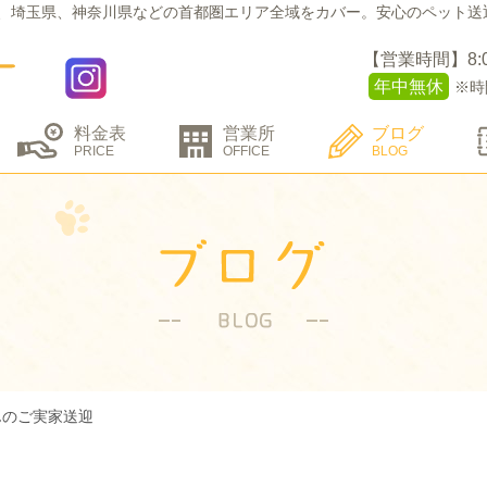
、埼玉県、神奈川県などの
首都圏エリア全域をカバー。
安心のペット送
【営業時間】8:00 
年中無休
※時
料金表
営業所
ブログ
PRICE
OFFICE
BLOG
んのご実家送迎