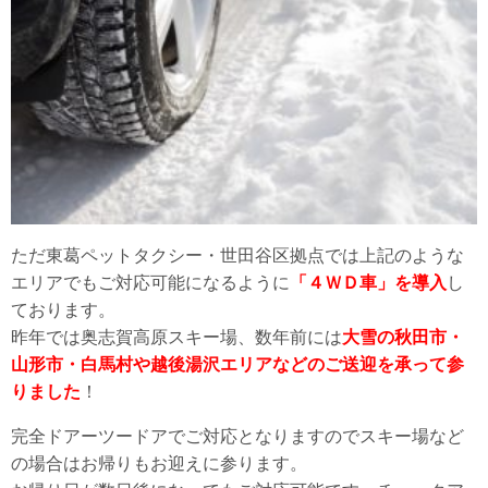
ただ東葛ペットタクシー・世田谷区拠点では上記のような
エリアでもご対応可能になるように
「４ＷＤ車」を導入
し
ております。
昨年では奥志賀高原スキー場、数年前には
大雪の秋田市・
山形市・白馬村や越後湯沢エリアなどのご送迎を承って参
りました
！
完全ドアーツードアでご対応となりますのでスキー場など
の場合はお帰りもお迎えに参ります。