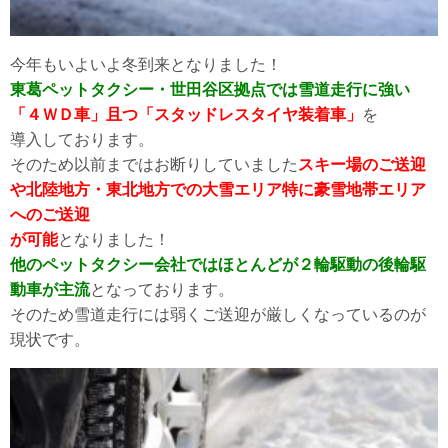
今年もいよいよ冬到来となりました！
東葛ペットタクシー・世田谷区拠点では雪道走行に強い
「４ＷＤ車」且つ「スタッドレスタイヤ装着車」
を
導入しております。
そのため以前まではお断りしていました
スキー場のご送迎
や北陸地方・東北地方での大雪エリア特に豪雪地帯エリア
へのご送迎
が可能
となりました！
他のペットタクシー会社ではほとんどが２輪駆動の後輪駆
動車が主流
となっております。
そのため雪道走行には弱くご送迎が厳しくなっているのが
現状です。