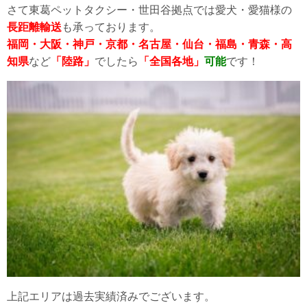
さて東葛ペットタクシー・世田谷拠点では愛犬・愛猫様の
長距離輸送
も承っております。
福岡・大阪・神戸・京都・名古屋・仙台・福島・青森・高
知県
など
「陸路」
でしたら
「全国各地」
可
能
です！
上記エリアは過去実績済みでございます。