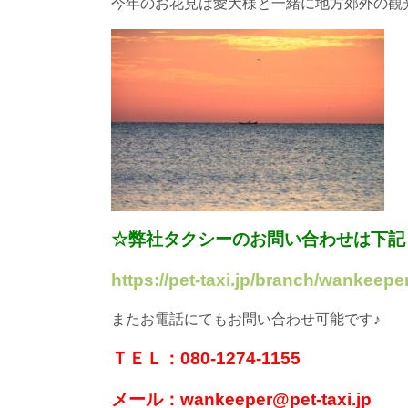
今年のお花見は愛犬様と一緒に地方郊外の観
☆弊社タクシーのお問い合わせは下記
https://pet-taxi.jp/branch/wankeeper
またお電話にてもお問い合わせ可能です♪
ＴＥＬ：080-1274-1155
メール：wankeeper@pet-taxi.jp