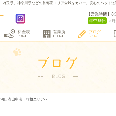
、埼玉県、神奈川県などの
首都圏エリア全域をカバー。
安心のペット送
【営業時間】8:00 
年中無休
※時
料金表
営業所
ブログ
PRICE
OFFICE
BLOG
や河口湖山中湖・箱根エリアへ