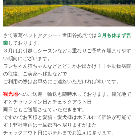
さて東葛ペットタクシー・世田谷拠点では
３月も休まず営
業
しております。
３月はお引越しシーズンなども重なりご予約が埋まりやす
い傾向にございます。
ワンちゃん猫ちゃんなどとどこかお出かけ！！や動物病院
の往復、ご実家へ移動などで
ご利用の際はお早めにご連絡いただければ幸いです。
観光地
へのご送迎・輸送も随時承っております。観光地で
すとチャックイン日とチェックアウト日
両日ともご送迎させていただきます。
ですのでお客様と愛猫・愛犬様はホテルにて宿泊が可能で
す！弊社車両は一旦都内へ戻りますがまた
チェックアウト日にホテルまでお迎えに参ります。