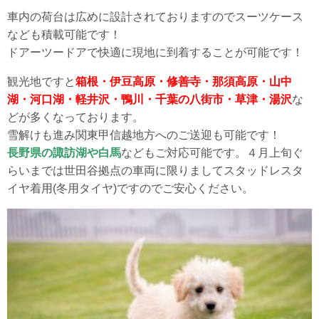
車内の荷台は広めに設計されておりますのでスーツケース
なども積載可能です！
ドアーツードアで快適に現地に到着することが可能です！
観光地ですと
箱根・伊豆高原・修善寺・那須高原・山中
湖・河口湖・軽井沢・鴨川・千葉の八街市・草津・湯沢
な
どが多くなっております。
雪解けも進み関東甲信越地方へのご送迎も可能です！
長野県の諏訪湖や白馬
などもご対応可能です。４月上旬ぐ
らいまでは世田谷拠点の車両に限りましてスタッドレスタ
イヤ着用(冬用タイヤ)ですのでご安心ください。