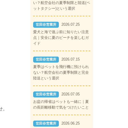
い？航空会社の夏季制限と陸送(ペ
ットタクシー)という選択
2026.07.25
世田谷営業所
愛犬と海で遊ぶ前に知りたい注意
点｜安全に夏のビーチを楽しむガ
イド
2026.07.15
世田谷営業所
夏季はペットを飛行機に預けられ
ない？航空会社の夏季制限と完全
陸送という選択
2026.07.05
世田谷営業所
お盆の帰省はペットも一緒に｜夏
の長距離移動で気をつけたいこと
せ。
2026.06.25
世田谷営業所