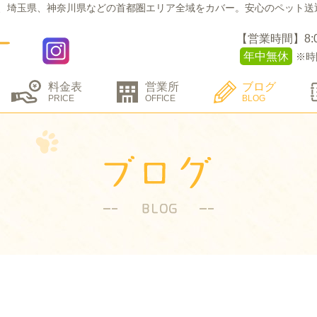
、埼玉県、神奈川県などの
首都圏エリア全域をカバー。
安心のペット送
【営業時間】8:00 
年中無休
※時
料金表
営業所
ブログ
PRICE
OFFICE
BLOG