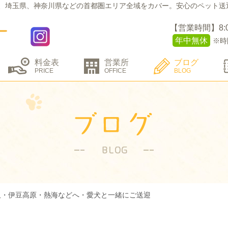
、埼玉県、神奈川県などの
首都圏エリア全域をカバー。
安心のペット送
【営業時間】8:00 
年中無休
※時
料金表
営業所
ブログ
PRICE
OFFICE
BLOG
沢・伊豆高原・熱海などへ・愛犬と一緒にご送迎