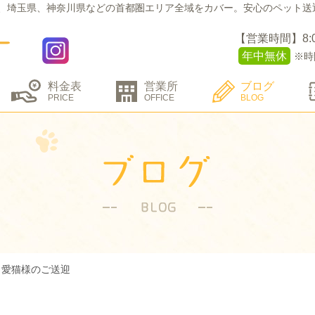
、埼玉県、神奈川県などの
首都圏エリア全域をカバー。
安心のペット送
【営業時間】8:00 
年中無休
※時
料金表
営業所
ブログ
PRICE
OFFICE
BLOG
＆愛猫様のご送迎