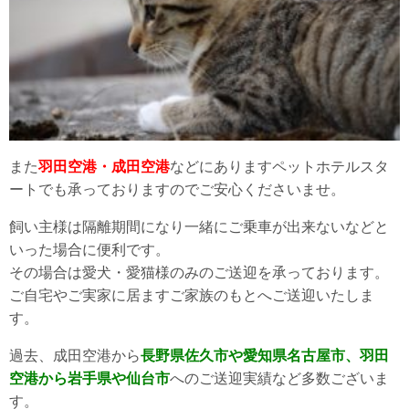
また
羽田空港・成田空港
などにありますペットホテルスタ
ートでも承っておりますのでご安心くださいませ。
飼い主様は隔離期間になり一緒にご乗車が出来ないなどと
いった場合に便利です。
その場合は愛犬・愛猫様のみのご送迎を承っております。
ご自宅やご実家に居ますご家族のもとへご送迎いたしま
す。
過去、成田空港から
長野県佐久市や愛知県名古屋市、羽田
空港から岩手県や仙台市
へのご送迎実績など多数ございま
す。