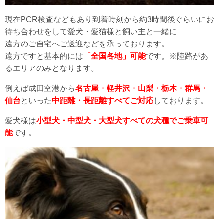
現在PCR検査などもあり到着時刻から約3時間後ぐらいにお
待ち合わせをして愛犬・愛猫様と飼い主と一緒に
遠方のご自宅へご送迎などを承っております。
遠方ですと基本的には
「全国各地」可能
です。※陸路があ
るエリアのみとなります。
例えば成田空港から
名古屋・軽井沢・山梨・栃木・群馬・
仙台
といった
中距離・長距離すべてご対応
しております。
愛犬様は
小型犬・中型犬・大型犬すべての犬種でご乗車可
能
です。