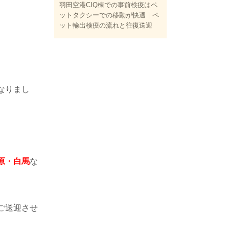
羽田空港CIQ棟での事前検疫はペ
ットタクシーでの移動が快適｜ペ
ット輸出検疫の流れと往復送迎
なりまし
原・白馬
な
ご送迎させ