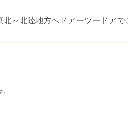
東北～北陸地方へドアーツードアで
す。
。