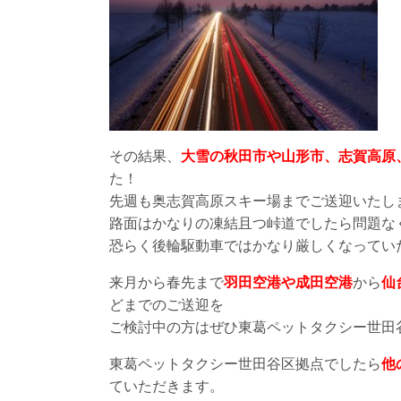
その結果、
大雪の秋田市や山形市、志賀高原
た！
先週も奥志賀高原スキー場までご送迎いたし
路面はかなりの凍結且つ峠道でしたら問題な
恐らく後輪駆動車ではかなり厳しくなってい
来月から春先まで
羽田空港や成田空港
から
仙
どまでのご送迎を
ご検討中の方はぜひ東葛ペットタクシー世田
東葛ペットタクシー世田谷区拠点でしたら
他
ていただきます。