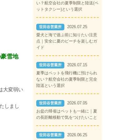
い？航空会社の夏季制限と陸送(ペ
ットタクシー)という選択
2026.07.25
世田谷営業所
愛犬と海で遊ぶ前に知りたい注意
点｜安全に夏のビーチを楽しむガ
イド
の豪雪地
2026.07.15
世田谷営業所
夏季はペットを飛行機に預けられ
ない？航空会社の夏季制限と完全
陸送という選択
は大変弱い
2026.07.05
世田谷営業所
たしまし
お盆の帰省はペットも一緒に｜夏
の長距離移動で気をつけたいこと
2026.06.25
世田谷営業所