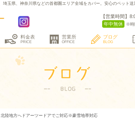
、埼玉県、神奈川県などの
首都圏エリア全域をカバー。
安心のペット送
【営業時間】8:00 
年中無休
※時
料金表
営業所
ブログ
PRICE
OFFICE
BLOG
～北陸地方へドアーツードアでご対応※豪雪地帯対応