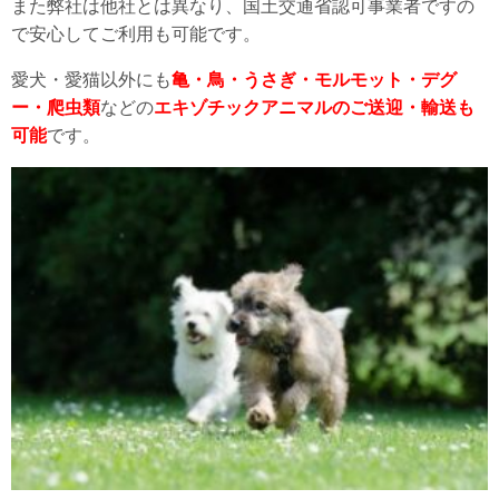
また弊社は他社とは異なり、国土交通省認可事業者ですの
で安心してご利用も可能です。
愛犬・愛猫以外にも
亀・鳥・うさぎ・モルモット・デグ
ー・爬虫類
などの
エキゾチックアニマルのご送迎・輸送も
可能
です。