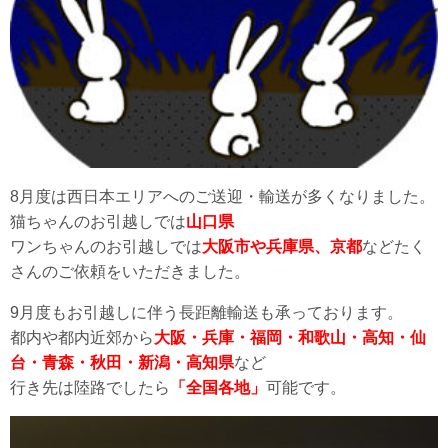
8月度は西日本エリアへのご送迎・輸送が多くなりました。
猫ちゃんのお引越しでは
山口県
ワンちゃんのお引越しでは
大阪市や兵庫県、京都
などたく
さんのご依頼をいただきました。
9月度もお引越しに伴う長距離輸送も承っております。
都内や都内近郊から
大阪・兵庫・福岡・和歌山・高知・仙
台・青森・秋田・新潟・高知県
など
行き先は陸路でしたら
「全国各地」
可能です。