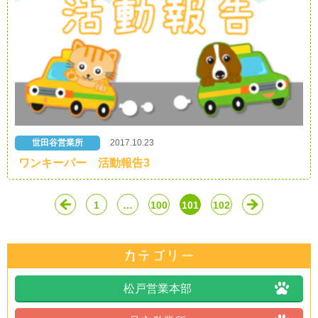
世田谷営業所
2017.10.23
ワンキーパー 活動報告3
1
…
100
101
102
松戸営業本部