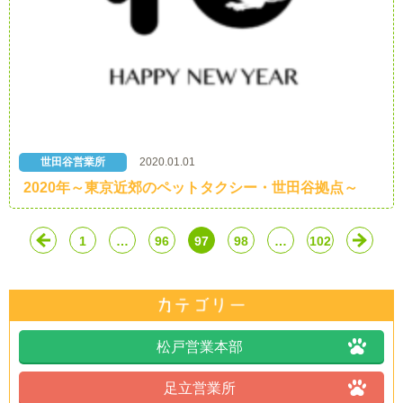
世田谷営業所
2020.01.01
2020年～東京近郊のペットタクシー・世田谷拠点～
1
…
96
97
98
…
102
松戸営業本部
足立営業所