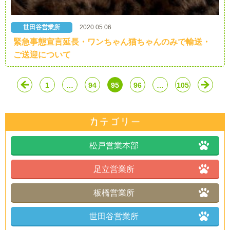
世田谷営業所
2020.05.06
緊急事態宣言延長・ワンちゃん猫ちゃんのみで輸送・
ご送迎について
1
…
94
95
96
…
105
松戸営業本部
足立営業所
板橋営業所
世田谷営業所